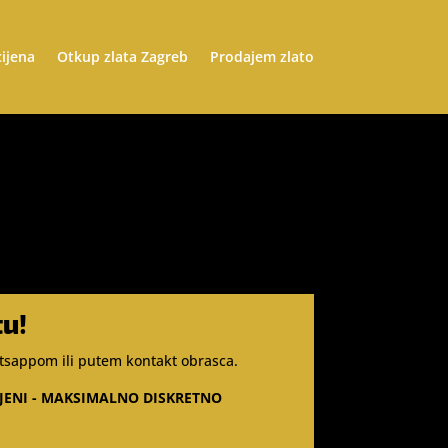
cijena
Otkup zlata Zagreb
Prodajem zlato
tu!
whatsappom ili putem kontakt obrasca.
IJENI - MAKSIMALNO DISKRETNO