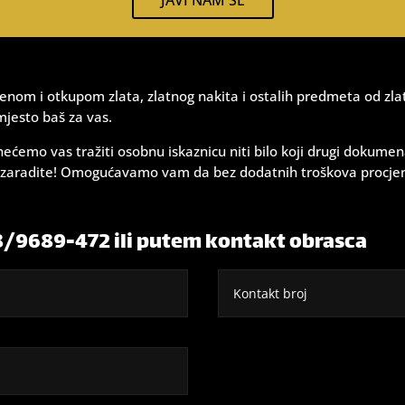
JAVI NAM SE
enom i otkupom zlata, zlatnog nakita i ostalih predmeta od zlata. 
mjesto baš za vas.
 nećemo vas tražiti osobnu iskaznicu niti bilo koji drugi dokum
ro zaradite! Omogućavamo vam da bez dodatnih troškova procje
98/9689-472 ili putem kontakt obrasca