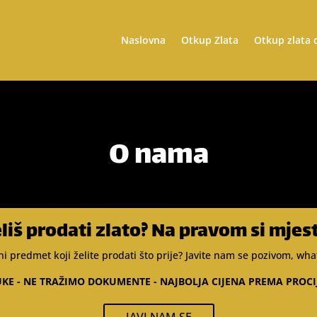
Naslovna
Otkup Zlata
Otkup zlata 
O nama
liš prodati zlato? Na pravom si mjes
atni predmet koji želite prodati što prije? Javite nam se pozivom, 
UKE - NE TRAŽIMO DOKUMENTE - NAJBOLJA CIJENA PREMA PROC