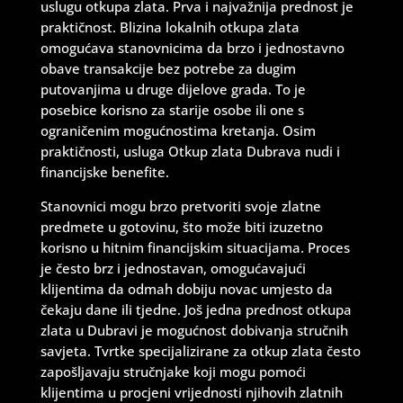
uslugu otkupa zlata. Prva i najvažnija prednost je
praktičnost. Blizina lokalnih otkupa zlata
omogućava stanovnicima da brzo i jednostavno
obave transakcije bez potrebe za dugim
putovanjima u druge dijelove grada. To je
posebice korisno za starije osobe ili one s
ograničenim mogućnostima kretanja. Osim
praktičnosti, usluga Otkup zlata Dubrava nudi i
financijske benefite.
Stanovnici mogu brzo pretvoriti svoje zlatne
predmete u gotovinu, što može biti izuzetno
korisno u hitnim financijskim situacijama. Proces
je često brz i jednostavan, omogućavajući
klijentima da odmah dobiju novac umjesto da
čekaju dane ili tjedne. Još jedna prednost otkupa
zlata u Dubravi je mogućnost dobivanja stručnih
savjeta. Tvrtke specijalizirane za otkup zlata često
zapošljavaju stručnjake koji mogu pomoći
klijentima u procjeni vrijednosti njihovih zlatnih