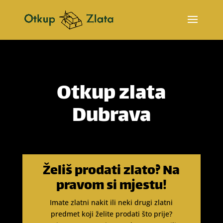
Otkup zlata
Dubrava
Želiš prodati zlato? Na
pravom si mjestu!
Imate zlatni nakit ili neki drugi zlatni
predmet koji želite prodati što prije?