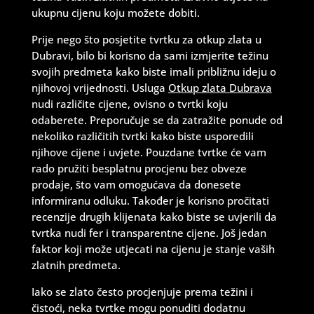
ukupnu cijenu koju možete dobiti.
Prije nego što posjetite tvrtku za otkup zlata u
Dubravi, bilo bi korisno da sami izmjerite težinu
svojih predmeta kako biste imali približnu ideju o
njihovoj vrijednosti. Usluga
Otkup zlata Dubrava
nudi različite cijene, ovisno o tvrtki koju
odaberete. Preporučuje se da zatražite ponude od
nekoliko različitih tvrtki kako biste usporedili
njihove cijene i uvjete. Pouzdane tvrtke će vam
rado pružiti besplatnu procjenu bez obveze
prodaje, što vam omogućava da donesete
informiranu odluku. Također je korisno pročitati
recenzije drugih klijenata kako biste se uvjerili da
tvrtka nudi fer i transparentne cijene. Još jedan
faktor koji može utjecati na cijenu je stanje vaših
zlatnih predmeta.
Iako se zlato često procjenjuje prema težini i
čistoći, neka tvrtke mogu ponuditi dodatnu