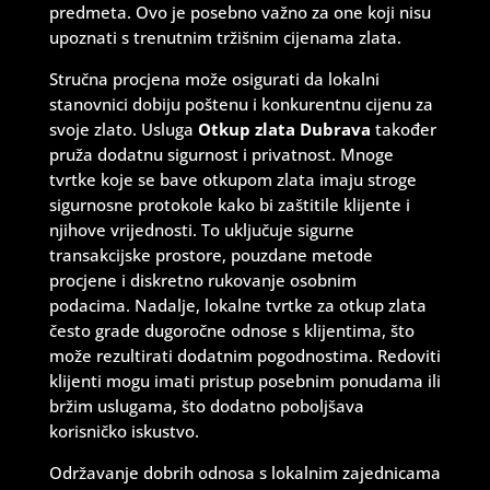
predmeta. Ovo je posebno važno za one koji nisu
upoznati s trenutnim tržišnim cijenama zlata.
Stručna procjena može osigurati da lokalni
stanovnici dobiju poštenu i konkurentnu cijenu za
svoje zlato. Usluga
Otkup zlata Dubrava
također
pruža dodatnu sigurnost i privatnost. Mnoge
tvrtke koje se bave otkupom zlata imaju stroge
sigurnosne protokole kako bi zaštitile klijente i
njihove vrijednosti. To uključuje sigurne
transakcijske prostore, pouzdane metode
procjene i diskretno rukovanje osobnim
podacima. Nadalje, lokalne tvrtke za otkup zlata
često grade dugoročne odnose s klijentima, što
može rezultirati dodatnim pogodnostima. Redoviti
klijenti mogu imati pristup posebnim ponudama ili
bržim uslugama, što dodatno poboljšava
korisničko iskustvo.
Održavanje dobrih odnosa s lokalnim zajednicama