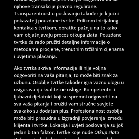
njihove transakcije pravno regulirane.
Transparentnost u poslovanju također je ključni
pokazatelj pouzdane tvrtke. Prilikom inicijalnog
kontakta s tvrtkom, obratite pažnju na to kako
vam objašnjavaju proces otkupa zlata. Pouzdane
tvrtke će rado pružiti detaljne informacije o
metodama procjene, trenutnim tržišnim cijenama
i uvjetima plaćanja.
Ako tvrtka skriva informacije ili nije voljna
odgovoriti na vaša pitanja, to može biti znak za
uzbunu. Osoblje tvrtke također igra važnu ulogu u
osiguravanju kvalitetne usluge. Kompetentni i
ljubazni djelatnici koji su spremni odgovoriti na
sva vaša pitanja i pružiti vam stručne savjete
svakako su dodatan plus. Profesionalnost osoblja
može biti presudna u izgradnji povjerenja između
klijenta i tvrtke. Lokacija i uvjeti poslovanja su još
jedan bitan faktor. Tvrtke koje nude
Otkup zlata