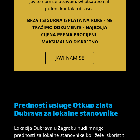
Javite nam se pozivom, whatsappom ili
putem kontakt obrasca.
BRZA I SIGURNA ISPLATA NA RUKE - NE
TRAŽIMO DOKUMENTE - NAJBOLJA
CIJENA PREMA PROCIJENI -
MAKSIMALNO DISKRETNO
JAVI NAM SE
Prednosti usluge Otkup zlata
Dubrava za lokalne stanovnike
Lokacija Dubrava u Zagrebu nudi mnoge
prednosti za lokalne stanovnike koji žele iskoristiti