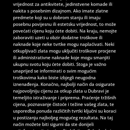
vrijednost za antikvitete, jedinstvene komade ili
nakita s posebnim dizajnom. Ako imate zlatne
predmete koji su u dobrom stanju ili imaju
posebnu povijesnu ili estetsku vrijednost, to može
povećati cijenu koju ćete dobiti. Na kraju, nemojte
zaboraviti uzeti u obzir dodatne troškove ili
naknade koje neke tvrtke mogu naplaćivati. Neki
otkupljivači zlata mogu uključiti troškove procjene
ili administrativne naknade koje mogu smanjiti
ukupnu svotu koju ćete dobiti. Stoga je važno
unaprijed se informirati o svim mogućim
troškovima kako biste izbjegli neugodna
iznenađenja. Konačno, najbolji način da osigurate
najpovoljniju cijenu za otkup zlata u Dubravi je
temeljito istraživanje i priprema. Praćenje tržišnih
cijena, poznavanje čistoće i težine vašeg zlata, te
usporedba ponuda različitih tvrtki ključni su koraci
u postizanju najboljeg mogućeg rezultata. Na taj
način možete biti sigurni da ste donijeli