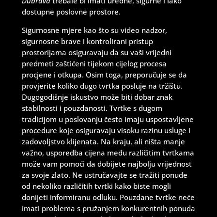
Dubrava
trebale bi imati uredne, sigurne i lako
dostupne poslovne prostore.
Sigurnosne mjere kao što su video nadzor,
sigurnosne brave i kontrolirani pristup
prostorijama osiguravaju da su vaši vrijedni
predmeti zaštićeni tijekom cijelog procesa
procjene i otkupa. Osim toga, preporučuje se da
provjerite koliko dugo tvrtka posluje na tržištu.
Dugogodišnje iskustvo može biti dobar znak
stabilnosti i pouzdanosti. Tvrtke s dugom
tradicijom u poslovanju često imaju uspostavljene
procedure koje osiguravaju visoku razinu usluge i
zadovoljstvo klijenata. Na kraju, ali ništa manje
važno, usporedba cijena među različitim tvrtkama
može vam pomoći da dobijete najbolju vrijednost
za svoje zlato. Ne ustručavajte se tražiti ponude
od nekoliko različitih tvrtki kako biste mogli
donijeti informiranu odluku. Pouzdane tvrtke neće
imati problema s pružanjem konkurentnih ponuda