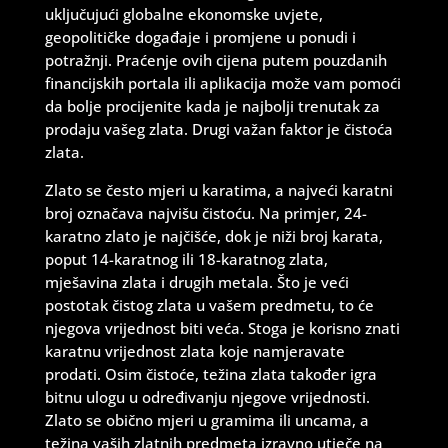
uključujući globalne ekonomske uvjete,
geopolitičke događaje i promjene u ponudi i
potražnji. Praćenje ovih cijena putem pouzdanih
financijskih portala ili aplikacija može vam pomoći
da bolje procijenite kada je najbolji trenutak za
prodaju vašeg zlata. Drugi važan faktor je čistoća
zlata.
Zlato se često mjeri u karatima, a najveći karatni
broj označava najvišu čistoću. Na primjer, 24-
karatno zlato je najčišće, dok je niži broj karata,
poput 14-karatnog ili 18-karatnog zlata,
mješavina zlata i drugih metala. Što je veći
postotak čistog zlata u vašem predmetu, to će
njegova vrijednost biti veća. Stoga je korisno znati
karatnu vrijednost zlata koje namjeravate
prodati. Osim čistoće, težina zlata također igra
bitnu ulogu u određivanju njegove vrijednosti.
Zlato se obično mjeri u gramima ili uncama, a
težina vaših zlatnih predmeta izravno utječe na