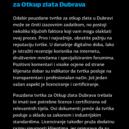
za Otkup zlata Dubrava
Odabir pouzdane tvrtke za otkup zlata u Dubravi
može se činiti izazovnim zadatkom, no postoji
nekoliko ključnih faktora koji vam mogu olakšati
ovaj proces. Prvo i najvažnije, obratite pažnju na
reputaciju tvrtke. U današnje digitalno doba, lako
je istražiti recenzije korisnika na internetu,
društvenim mrežama i specijaliziranim forumima.
Pozitivni komentari i visoke ocjene od strane
klijenata dobar su indikator da tvrtka posluje na
transparentan i profesionalan način. Još jedan
važan aspekt je licenciranje i certificiranje.
Pouzdana tvrtka za Otkup zlata Dubrava trebala
bi imati sve potrebne licence i certificirana od
relevantnih tijela. Ovi dokumenti jamče da tvrtka
posluje u skladu sa zakonom i industrijskim
standardima. Licenciranje također pruža dodatnu
razinu sigurnosti klijentima, jer osigurava da su