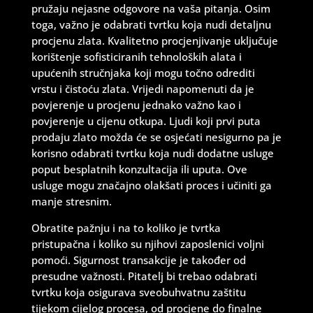
pružaju nejasne odgovore na vaša pitanja. Osim
toga, važno je odabrati tvrtku koja nudi detaljnu
procjenu zlata. Kvalitetno procjenjivanje uključuje
korištenje sofisticiranih tehnoloških alata i
upućenih stručnjaka koji mogu točno odrediti
vrstu i čistoću zlata. Vrijedi napomenuti da je
povjerenje u procjenu jednako važno kao i
povjerenje u cijenu otkupa. Ljudi koji prvi puta
prodaju zlato možda će se osjećati nesigurno pa je
korisno odabrati tvrtku koja nudi dodatne usluge
poput besplatnih konzultacija ili uputa. Ove
usluge mogu značajno olakšati proces i učiniti ga
manje stresnim.
Obratite pažnju i na to koliko je tvrtka
pristupačna i koliko su njihovi zaposlenici voljni
pomoći. Sigurnost transakcije je također od
presudne važnosti. Pitatelj bi trebao odabrati
tvrtku koja osigurava sveobuhvatnu zaštitu
tijekom cijelog procesa, od procjene do finalne