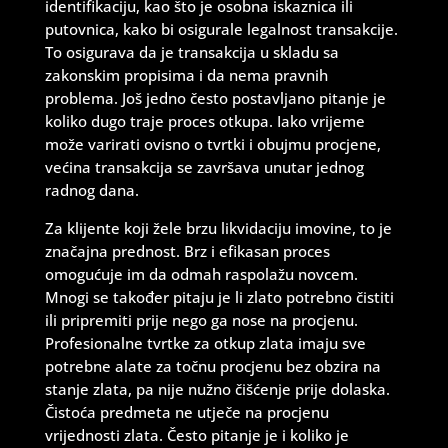
identifikaciju, kao što je osobna iskaznica ili
putovnica, kako bi osigurale legalnost transakcije.
To osigurava da je transakcija u skladu sa
zakonskim propisima i da nema pravnih
problema. Još jedno često postavljano pitanje je
koliko dugo traje proces otkupa. Iako vrijeme
može varirati ovisno o tvrtki i obujmu procjene,
većina transakcija se završava unutar jednog
radnog dana.
Za klijente koji žele brzu likvidaciju imovine, to je
značajna prednost. Brz i efikasan proces
omogućuje im da odmah raspolažu novcem.
Mnogi se također pitaju je li zlato potrebno čistiti
ili pripremiti prije nego ga nose na procjenu.
Profesionalne tvrtke za otkup zlata imaju sve
potrebne alate za točnu procjenu bez obzira na
stanje zlata, pa nije nužno čišćenje prije dolaska.
Čistoća predmeta ne utječe na procjenu
vrijednosti zlata. Često pitanje je i koliko je