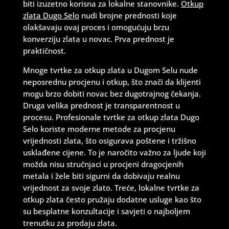
biti izuzetno korisna za lokalne stanovnike.
Otkup
zlata Dugo Selo
nudi brojne prednosti koje
olakšavaju ovaj proces i omogućuju brzu
konverziju zlata u novac. Prva prednost je
praktičnost.
Mnoge tvrtke za otkup zlata u Dugom Selu nude
neposrednu procjenu i otkup, što znači da klijenti
mogu brzo dobiti novac bez dugotrajnog čekanja.
Druga velika prednost je transparentnost u
procesu. Profesionale tvrtke za otkup zlata Dugo
Selo koriste moderne metode za procjenu
vrijednosti zlata, što osigurava poštene i tržišno
usklađene cijene. To je naročito važno za ljude koji
možda nisu stručnjaci u procjeni dragocjenih
metala i žele biti sigurni da dobivaju realnu
vrijednost za svoje zlato. Treće, lokalne tvrtke za
otkup zlata često pružaju dodatne usluge kao što
su besplatne konzultacije i savjeti o najboljem
trenutku za prodaju zlata.