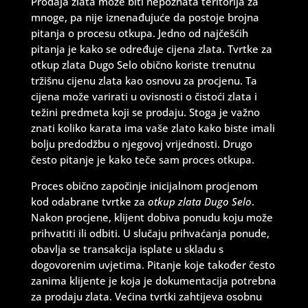
Prodaja zlata može biti nepoznata teritorija za
mnoge, pa nije iznenađujuće da postoje brojna
pitanja o procesu otkupa. Jedno od najčešćih
pitanja je kako se određuje cijena zlata. Tvrtke za
otkup zlata Dugo Selo obično koriste trenutnu
tržišnu cijenu zlata kao osnovu za procjenu. Ta
cijena može varirati u ovisnosti o čistoći zlata i
težini predmeta koji se prodaju. Stoga je važno
znati koliko karata ima vaše zlato kako biste imali
bolju predodžbu o njegovoj vrijednosti. Drugo
često pitanje je kako teče sam proces otkupa.
Proces obično započinje inicijalnom procjenom
kod odabrane tvrtke za
otkup zlata Dugo Selo
.
Nakon procjene, klijent dobiva ponudu koju može
prihvatiti ili odbiti. U slučaju prihvaćanja ponude,
obavlja se transakcija isplate u skladu s
dogovorenim uvjetima. Pitanje koje također često
zanima klijente je koja je dokumentacija potrebna
za prodaju zlata. Većina tvrtki zahtijeva osobnu