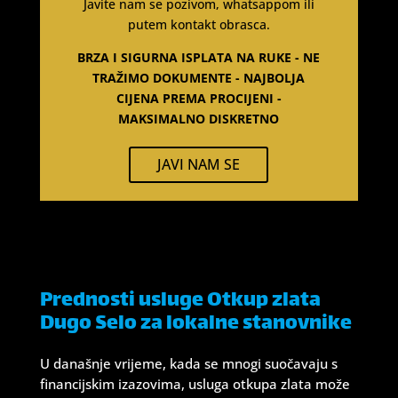
Javite nam se pozivom, whatsappom ili
putem kontakt obrasca.
BRZA I SIGURNA ISPLATA NA RUKE - NE
TRAŽIMO DOKUMENTE - NAJBOLJA
CIJENA PREMA PROCIJENI -
MAKSIMALNO DISKRETNO
JAVI NAM SE
Prednosti usluge Otkup zlata
Dugo Selo za lokalne stanovnike
U današnje vrijeme, kada se mnogi suočavaju s
financijskim izazovima, usluga otkupa zlata može