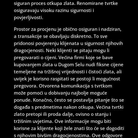
siguran proces otkupa zlata. Renomirane tvrtke
osiguravaju visoku razinu sigurnosti i
povjerljivosti.
Prostor za procjenu je obično osiguran i nadziran,
a transakcije se obavljaju diskretno. To sve
pridonosi povjerenju klijenata u sigurnost njihovih
dragocjenosti. Neki klijenti se pitaju mogu li
pregovarati o cijeni. Većina firmi koje se bave
kupovanjem zlata u Dugom Selu nudi fiksne cijene
temeljene na tržišnoj vrijednosti i čistoći zlata, ali
uvijek je korisno raspitati se postoji li mogućnost
pregovora. Otvorena komunikacija s tvrtkom
može pomoći u dobivanju najbolje moguće
ponude. Konačno, često se postavlja pitanje što se
događa s predmetima nakon otkupa. Većina tvrtki
zlato pretopi ili proda dalje, ovisno o stanju i
tržišnim uvjetima. Ove informacije mogu biti
korisne za klijente koji žele znati što će se dogoditi
s njihovim bivšim dragocjenostima. Ove odgovore