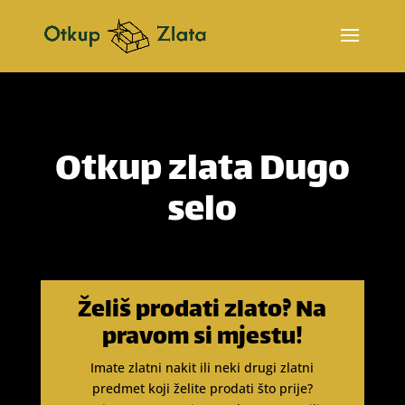
Otkup zlata Dugo
selo
Želiš prodati zlato? Na
pravom si mjestu!
Imate zlatni nakit ili neki drugi zlatni
predmet koji želite prodati što prije?