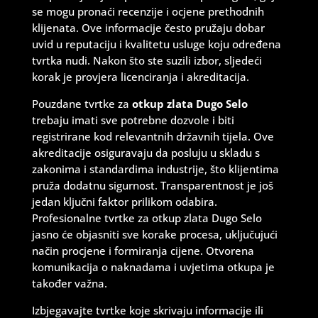
se mogu pronaći recenzije i ocjene prethodnih
klijenata. Ove informacije često pružaju dobar
uvid u reputaciju i kvalitetu usluge koju određena
tvrtka nudi. Nakon što ste suzili izbor, sljedeći
korak je provjera licenciranja i akreditacija.
Pouzdane tvrtke za
otkup zlata Dugo Selo
trebaju imati sve potrebne dozvole i biti
registrirane kod relevantnih državnih tijela. Ove
akreditacije osiguravaju da posluju u skladu s
zakonima i standardima industrije, što klijentima
pruža dodatnu sigurnost. Transparentnost je još
jedan ključni faktor prilikom odabira.
Profesionalne tvrtke za otkup zlata Dugo Selo
jasno će objasniti sve korake procesa, uključujući
način procjene i formiranja cijene. Otvorena
komunikacija o naknadama i uvjetima otkupa je
također važna.
Izbjegavajte tvrtke koje skrivaju informacije ili