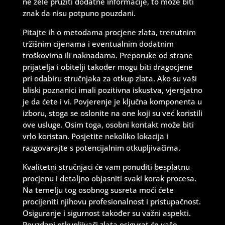
ne žele pružiti dodatne informacije, to može biti
znak da nisu potpuno pouzdani.
Pitajte ih o metodama procjene zlata, trenutnim
tržišnim cijenama i eventualnim dodatnim
troškovima ili naknadama. Preporuke od strane
prijatelja i obitelji također mogu biti dragocjene
pri odabiru stručnjaka za otkup zlata. Ako su vaši
bliski poznanici imali pozitivna iskustva, vjerojatno
je da ćete i vi. Povjerenje je ključna komponenta u
izboru, stoga se oslonite na one koji su već koristili
ove usluge. Osim toga, osobni kontakt može biti
vrlo koristan. Posjetite nekoliko lokacija i
razgovarajte s potencijalnim otkupljivačima.
Kvalitetni stručnjaci će vam ponuditi besplatnu
procjenu i detaljno objasniti svaki korak procesa.
Na temelju tog osobnog susreta moći ćete
procijeniti njihovu profesionalnost i pristupačnost.
Osiguranje i sigurnost također su važni aspekti.
Pouzdani otkupljivači zlata osigurat će vaše