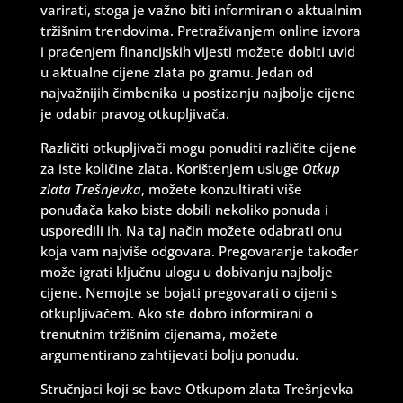
varirati, stoga je važno biti informiran o aktualnim
tržišnim trendovima. Pretraživanjem online izvora
i praćenjem financijskih vijesti možete dobiti uvid
u aktualne cijene zlata po gramu. Jedan od
najvažnijih čimbenika u postizanju najbolje cijene
je odabir pravog otkupljivača.
Različiti otkupljivači mogu ponuditi različite cijene
za iste količine zlata. Korištenjem usluge
Otkup
zlata Trešnjevka
, možete konzultirati više
ponuđača kako biste dobili nekoliko ponuda i
usporedili ih. Na taj način možete odabrati onu
koja vam najviše odgovara. Pregovaranje također
može igrati ključnu ulogu u dobivanju najbolje
cijene. Nemojte se bojati pregovarati o cijeni s
otkupljivačem. Ako ste dobro informirani o
trenutnim tržišnim cijenama, možete
argumentirano zahtijevati bolju ponudu.
Stručnjaci koji se bave Otkupom zlata Trešnjevka