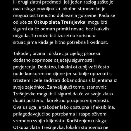
ili drugi zlatni predmeti. Još jedan razlog zašto je
ova usluga povoljna za lokalne stanovnike je
mogućnost trenutno dobivanja gotovine. Kada se
odluče za
Otkup zlata Trešnjevka
, mogu biti
sigurni da će odmah primiti novac, bez ikakvih
odgoda. To može biti izuzetno korisno u
situacijama kada je hitno potrebna likvidnost.
Također, brzina i diskrecija cijelog procesa
dodatno doprinose osjećaju sigurnosti i
povjerenja. Dodatno, lokalni otkupljivači često
nude konkurentne cijene jer su bolje upoznati s
tržištem i žele zadržati dobar odnos s klijentima iz
svoje zajednice. Zahvaljujući tome, stanovnici
Trešnjevke mogu biti sigurni da će za svoje zlato
dobiti poštenu i korektnu procjenu vrijednosti.
Ova usluga je također lako dostupna i fleksibilna,
prilagođavajući se potrebama i raspoloživom
vremenu svojih klijenata. Korištenjem usluga
Otkupa zlata Trešnjevka, lokalni stanovnici ne