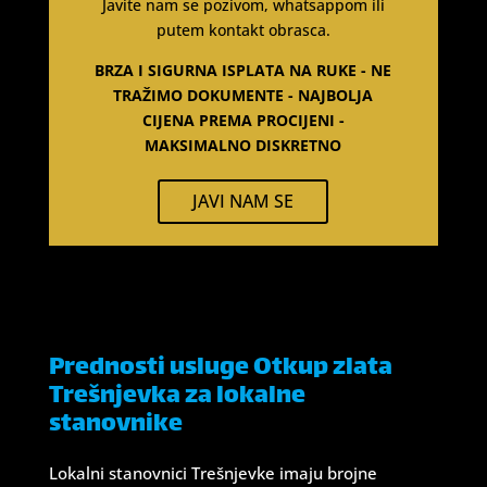
Javite nam se pozivom, whatsappom ili
putem kontakt obrasca.
BRZA I SIGURNA ISPLATA NA RUKE - NE
TRAŽIMO DOKUMENTE - NAJBOLJA
CIJENA PREMA PROCIJENI -
MAKSIMALNO DISKRETNO
JAVI NAM SE
Prednosti usluge Otkup zlata
Trešnjevka za lokalne
stanovnike
Lokalni stanovnici Trešnjevke imaju brojne