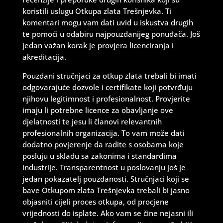
koristili uslugu Otkupa zlata Trešnjevka. Ti
komentari mogu vam dati uvid u iskustva drugih
te pomoći u odabiru najpouzdanijeg ponuđača. Još
jedan važan korak je provjera licenciranja i
akreditacija.
Pouzdani stručnjaci za otkup zlata trebali bi imati
odgovarajuće dozvole i certifikate koji potvrđuju
njihovu legitimnost i profesionalnost. Provjerite
imaju li potrebne licence za obavljanje ove
djelatnosti te jesu li članovi relevantnih
profesionalnih organizacija. To vam može dati
dodatno povjerenje da radite s osobama koje
posluju u skladu sa zakonima i standardima
industrije. Transparentnost u poslovanju još je
jedan pokazatelj pouzdanosti. Stručnjaci koji se
bave Otkupom zlata Trešnjevka trebali bi jasno
objasniti cijeli proces otkupa, od procjene
vrijednosti do isplate. Ako vam se čine nejasni ili