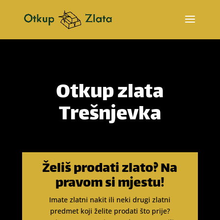
Otkup zlata
Trešnjevka
Želiš prodati zlato? Na
pravom si mjestu!
Imate zlatni nakit ili neki drugi zlatni
predmet koji želite prodati što prije?